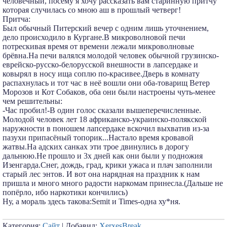
человечный, посему я хочу рассказать вам старинную притчу
которая случилась со мною аш в прошлый четверг!
Притча:
Был обычный Питерский вечер с одним лишь уточнением,
дело происходило в Кургане.В микроволновой печи
потрескивая время от времени лежали микроволновые
брёвна.На печи валялся молодой человек обычной грузинско-
еврейско-русско-белорусской внешности в лапсердаке и
ковырял в носу ища соплю по-красивее.Дверь в комнату
распахнулась и тот час в неё вошли они оба-товарищ Ветер
Морозов и Кот Собаков, оба они были настроены чуть-менее
чем решительны:
-Час пробил!-В один голос сказали вышеперечисленные.
Молодой человек лет 18 африканско-украинско-полякской
наружности в поношем лапсердаке вскочил выхватив из-за
пазухи припасёный топорик...Настало время кровавой
жатвы.На адских санках эти трое двинулись в дорогу
дальнюю.Не прошло и 3х дней как они были у подножия
Изенгарда.Снег, дождь, град, крики ужаса и плач заполнили
старый лес энтов. И вот она нарядная на праздник к нам
пришла и много много радости наркомам принесла.(Дальше не
попёрло, ибо наркотики кончились)
Ну, а мораль здесь такова:Semit и Times-одна ху*ня.
Категория:
Сайт
| Добавил:
XerxesBreak