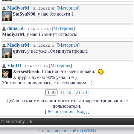
MadiyarM
[
Материал
]
(31.12.2013 22:53)
StaSyaN96
, у нас без десяти 1
dima556
[
Материал
]
(31.12.2013 22:47)
MadiyarM
, у нас 15 минут осталось!
MadiyarM
[
Материал
]
(31.12.2013 22:10)
quver
, у нас уже 10я минута прошла
Vlad11
[
Материал
]
(31.12.2013 21:43)
XerxesBreak
, Спасибо что меня добавил
Хирурга думаю 90% узнало = )
Збс новость получилась, с наступающим = )
1-10
11-20
21-23
Добавлять комментарии могут только зарегистрированные
пользователи.
[
Регистрация
|
Вход
]
© ae-site.my1.ru
Полная версия сайта (WEB)