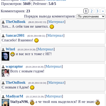
Просмотров:
5049
| Рейтинг:
5.0
/
5
Комментариев:
23
1
2
3
»
Порядок вывода комментариев:
TheOnBook
[
Материал
]
(06.01.2014 02:13)
Хех... А себя там не заметил.
Sancar2001
[
Материал
]
(02.01.2014 00:55)
Спасибо! Взаимно!
Wixel
[
Материал
]
(01.01.2014 19:28)
и вас все х тоже с НГ!
wapraptor
[
Материал
]
(01.01.2014 18:20)
Всех с новым годом!
TheOnBook
[
Материал
]
(01.01.2014 10:34)
С новым гАдом!
MadiyarM
[
Материал
]
(31.12.2013 23:29)
StaSyaN96
,
а че твой ник выделился? Я не знаю