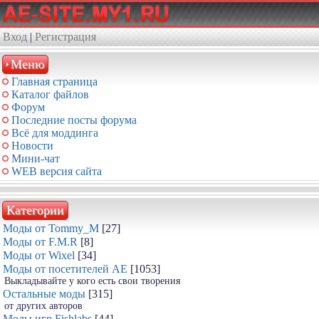
Вход
|
Регистрация
Меню
Главная страница
Каталог файлов
Форум
Последние посты форума
Всё для моддинга
Новости
Мини-чат
WEB версия сайта
Категории
Моды от Tommy_M
[27]
Моды от F.M.R
[8]
Моды от Wixel
[34]
Моды от посетителей АЕ
[1053]
Выкладывайте у кого есть свои творения
Остальные моды
[315]
от других авторов
Моды игр Fishlabs
[44]