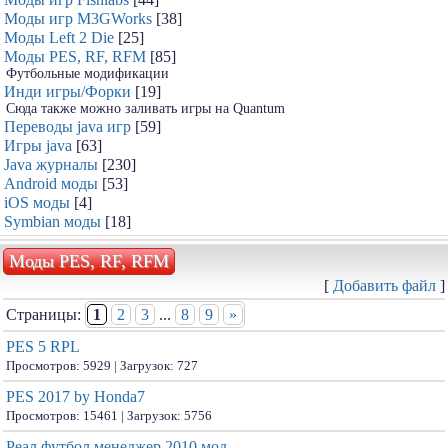
Моды игр M3GWorks
[38]
Моды Left 2 Die
[25]
Моды PES, RF, RFM
[85]
Футбольные модификации
Инди игры/Форки
[19]
Сюда также можно заливать игры на Quantum
Переводы java игр
[59]
Игры java
[63]
Java журналы
[230]
Android моды
[53]
iOS моды
[4]
Symbian моды
[18]
Моды PES, RF, RFM
[
Добавить файл
]
Страницы:
1
2
3
...
8
9
»
PES 5 RPL
Просмотров: 5929 | Загрузок: 727
PES 2017 by Honda7
Просмотров: 15461 | Загрузок: 5756
Реал футбол менеджер 2010 мод