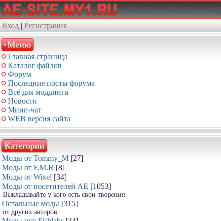
Вход
|
Регистрация
Меню
Главная страница
Каталог файлов
Форум
Последние посты форума
Всё для моддинга
Новости
Мини-чат
WEB версия сайта
Категории
Моды от Tommy_M
[27]
Моды от F.M.R
[8]
Моды от Wixel
[34]
Моды от посетителей АЕ
[1053]
Выкладывайте у кого есть свои творения
Остальные моды
[315]
от других авторов
Моды игр Fishlabs
[44]