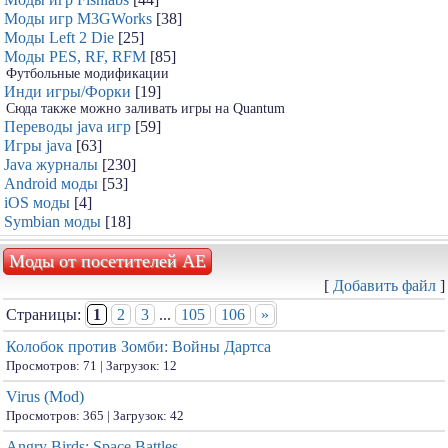
Моды игр M3GWorks
[38]
Моды Left 2 Die
[25]
Моды PES, RF, RFM
[85]
Футбольные модификации
Инди игры/Форки
[19]
Сюда также можно заливать игры на Quantum
Переводы java игр
[59]
Игры java
[63]
Java журналы
[230]
Android моды
[53]
iOS моды
[4]
Symbian моды
[18]
Моды от посетителей АЕ
[
Добавить файл
]
Страницы:
1
2
3
...
105
106
»
Колобок против Зомби: Войны Дартса
Просмотров: 71 | Загрузок: 12
Virus (Mod)
Просмотров: 365 | Загрузок: 42
Angry Birds: Space Battles