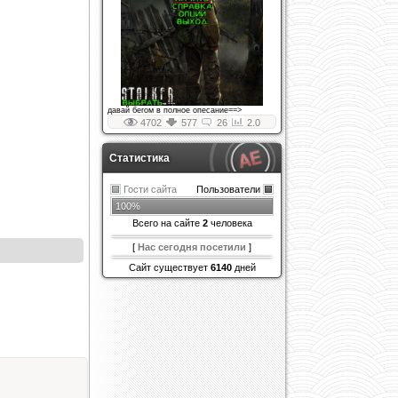
давай бегом в полное опесание==>
4702
577
26
2.0
Статистика
Гости сайта
Пользователи
100%
Всего на сайте
2
человека
[
Нас сегодня посетили
]
Сайт существует
6140
дней