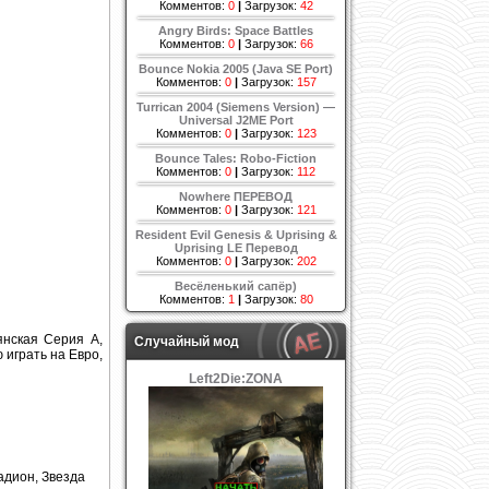
Комментов:
0
|
Загрузок:
42
Angry Birds: Space Battles
Комментов:
0
|
Загрузок:
66
Bounce Nokia 2005 (Java SE Port)
Комментов:
0
|
Загрузок:
157
Turrican 2004 (Siemens Version) —
Universal J2ME Port
Комментов:
0
|
Загрузок:
123
Bounce Tales: Robo-Fiction
Комментов:
0
|
Загрузок:
112
Nowhere ПЕРЕВОД
Комментов:
0
|
Загрузок:
121
Resident Evil Genesis & Uprising &
Uprising LE Перевод
Комментов:
0
|
Загрузок:
202
Весёленький сапёр)
Комментов:
1
|
Загрузок:
80
янская Серия А,
Случайный мод
 играть на Евро,
Left2Die:ZONA
aдиoн, Звeздa