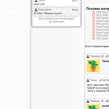
Похожие мате
PES 2010
PES 2008
PES 2009 
Для добавления необходима
Real Foot
авторизация
PES 2010 
Real Foot
Real Foot
Real Foot
FIFA 2009
PES 2010 
Всего комментари
Tommy_M
(07
Taras
Taras
(07.02.20
Все-таки мне ПЕ
Какой-то он красо
Хотя у игроков 
Tommy_M
(05
prod