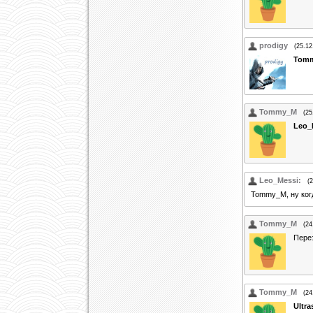
prodigy
(25.12
Tom
Tommy_M
(25
Leo_
Leo_Messi:
(
Tommy_M, ну ког
Tommy_M
(24
Пере
Tommy_M
(24
Ultra