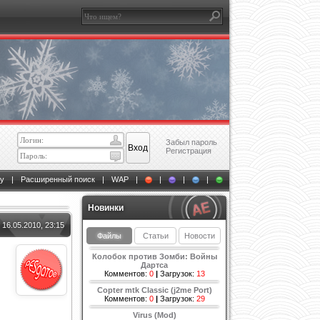
Забыл пароль
Регистрация
у
|
Расширенный поиск
|
WAP
|
|
|
|
Новинки
16.05.2010, 23:15
Файлы
Статьи
Новости
Колобок против Зомби: Войны
Дартса
Комментов:
0
|
Загрузок:
13
Copter mtk Classic (j2me Port)
Комментов:
0
|
Загрузок:
29
Virus (Mod)