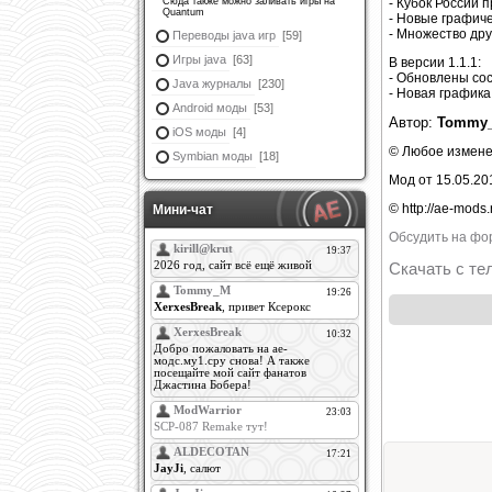
Сюда также можно заливать игры на
- Кубок России
Quantum
- Новые графиче
- Множество др
Переводы java игр
[59]
Игры java
[63]
В версии 1.1.1:
- Обновлены сос
Java журналы
[230]
- Новая графика
Android моды
[53]
Автор:
Tommy
iOS моды
[4]
© Любое измене
Symbian моды
[18]
Мод от 15.05.20
© http://ae-mods.
Мини-чат
Обсудить на фо
Скачать с те