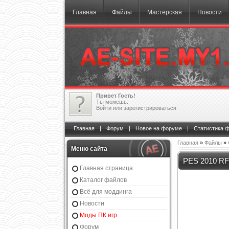
Главная
Файлы
Мастерская
Новости
Привет Гость!
Ты можешь:
Войти
или
зарегистрироваться
Главная
|
Форум
|
Новое на форуме
|
Статистика 
Главная
»
Файлы
»
Меню сайта
PES 2010 RF
Главная страница
Каталог файлов
Всё для моддинга
Новости
Моды ПК игр
Форум