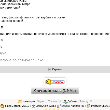
 при выйгрыше РФПЛ
ские элементы в игре
угих изменений
тавы, формы, флаги, скиллы клубам и игрокам
 для всех версий
_M
ние или использование ресурсов мода возможно только с моего разрешения!
10
ru
руме
лефона по прямой ссылке
Скачать (с компа (3.9 Mb)
Категория:
Моды от Tommy_M
|
Добавил:
Tommy_M
Просмотров:
25110
|
Загрузок:
2325
|
Комментариев:
43
|
Рейтинг:
3.6
/
31