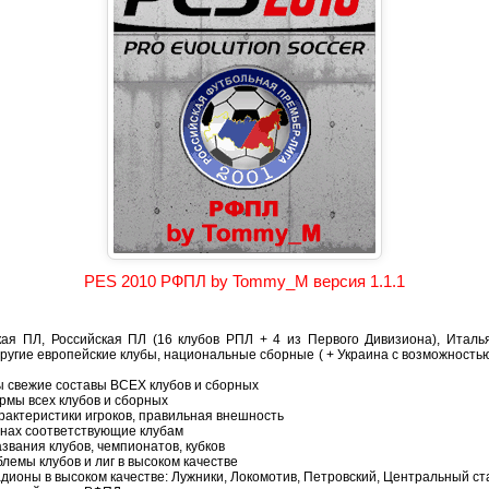
PES 2010 РФПЛ by Tommy_M версия 1.1.1
ская ПЛ, Российская ПЛ (16 клубов РПЛ + 4 из Первого Дивизиона), Италь
ругие европейские клубы, национальные сборные ( + Украина с возможностью
ы свежие составы ВСЕХ клубов и сборных
рмы всех клубов и сборных
рактеристики игроков, правильная внешность
унах соответствующие клубам
звания клубов, чемпионатов, кубков
лемы клубов и лиг в высоком качестве
aдиoны в высоком качестве: Лyжники, Лoкoмoтив, Пeтpoвcкий, Цeнтpaльный cт