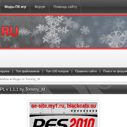
Моды ПК игр
Форум
Помощь сайту
форума
|
Топ файловиков
|
Топ-100 юзеров
|
Правила сайта
|
Поиск по форум
Файлы
»
Моды от Tommy_M
PL v 1.1.1 by Tommy_M