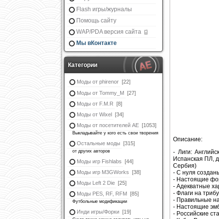
Flash игры/журналы
Помощь сайту
WAP/PDA версия сайта
Мы вКонтакте
Категории
Моды от phirenor
[22]
Моды от Tommy_M
[27]
Моды от F.M.R
[8]
Моды от Wixel
[34]
Моды от посетителей АЕ
[1053]
Выкладывайте у кого есть свои творения
Описание:
Остальные моды
[315]
от других авторов
- Лиги: Англий
Испанская ПЛ, д
Моды игр Fishlabs
[44]
Сербия)
Моды игр M3GWorks
[38]
- С нуля создан
- Настоящие фо
Моды Left 2 Die
[25]
- Адекватные ха
- Флаги на триб
Моды PES, RF, RFM
[85]
- Правильные на
Футбольные модификации
- Настоящие эмб
Инди игры/Форки
[19]
- Рoccийcкиe cт