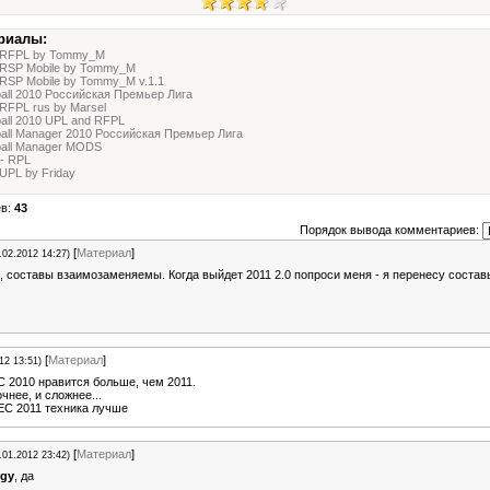
риалы:
 RFPL by Tommy_M
 RSP Mobile by Tommy_M
RSP Mobile by Tommy_M v.1.1
ball 2010 Российская Премьер Лига
RFPL rus by Marsel
ball 2010 UPL and RFPL
ball Manager 2010 Российская Премьер Лига
ball Manager MODS
 - RPL
UPL by Friday
ев:
43
Порядок вывода комментариев:
[
Материал
]
.02.2012 14:27)
, составы взаимозаменяемы. Когда выйдет 2011 2.0 попроси меня - я перенесу состав
[
Материал
]
12 13:51)
С 2010 нравится больше, чем 2011.
чнее, и сложнее...
ПЕС 2011 техника лучше
[
Материал
]
.01.2012 23:42)
igy
, да