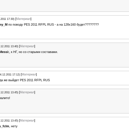
[
Материал
]
.2011 17:30)
my_M
по поводу PES 2011 RFPL RUS - а на 128х160 будет????????
[
Материал
]
.12.2011 13:40)
Messi:
, к НГ, но со старыми составами.
[
Материал
]
24.12.2011 17:12)
да же выйдет PES 2011 RFPL RUS
[
Материал
]
.12.2011 13:45)
залито!
[
Материал
]
.12.2011 13:45)
s_fclm
, нету