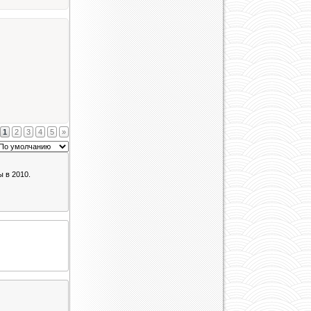
1
2
3
4
5
»
ы в 2010.