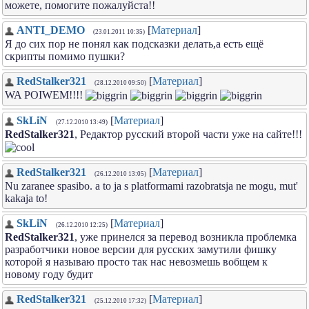
можете, помогите пожалуйста!!
ANTI_DEMO
[
Материал
]
(23.01.2011 10:35)
Я до сих пор не понял как подсказки делать,а есть ещё
скрипты помимо пушки?
RedStalker321
[
Материал
]
(28.12.2010 09:50)
WA POIWEM!!!!
SkLiN
[
Материал
]
(27.12.2010 13:49)
RedStalker321
, Редактор русский второй части уже на сайте!!!
RedStalker321
[
Материал
]
(26.12.2010 13:05)
Nu zaranee spasibo. a to ja s platformami razobratsja ne mogu, mut'
kakaja to!
SkLiN
[
Материал
]
(26.12.2010 12:25)
RedStalker321
, уже принелся за перевод возникла проблемка
разработчики новое версии для русских замутили фишку
которой я называю просто так нас невозмешь вобщем к
новому году будит
RedStalker321
[
Материал
]
(25.12.2010 17:32)