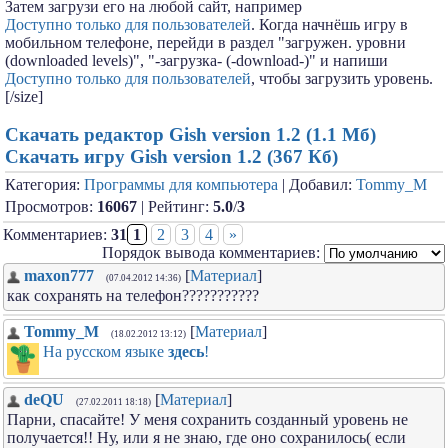
Затем загрузи его на любой сайт, например
Доступно только для пользователей
. Когда начнёшь игру в
мобильном телефоне, перейди в раздел "загружен. уровни
(downloaded levels)", "-загрузка- (-download-)" и напиши
Доступно только для пользователей
, чтобы загрузить уровень.
[/size]
Скачать редактор Gish version 1.2 (1.1 Мб)
Скачать игру Gish version 1.2 (367 Кб)
Категория:
Программы для компьютера
| Добавил:
Tommy_M
Просмотров:
16067
| Рейтинг:
5.0
/
3
Комментариев:
31
1
2
3
4
»
Порядок вывода комментариев:
maxon777
[
Материал
]
(07.04.2012 14:36)
как сохранять на телефон???????????
Tommy_M
[
Материал
]
(18.02.2012 13:12)
На русском языке
здесь
!
deQU
[
Материал
]
(27.02.2011 18:18)
Парни, спасайте! У меня сохранить созданный уровень не
получается!! Ну, или я не знаю, где оно сохранилось( если