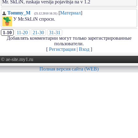
Mr. SkLiN, ruskaja versija pojavitsja na v 1.2
Tommy_M
[
Материал
]
(25.12.2010 16:31)
У Mr.SkLiN спроси.
1-10
11-20
21-30
31-31
Добавлять комментарии могут только зарегистрированные
пользователи.
[
Регистрация
|
Вход
]
© ae-site.my1.ru
Полная версия сайта (WEB)