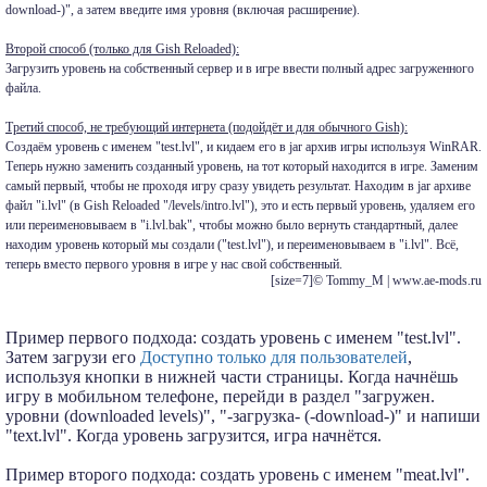
download-)", а затем введите имя уровня (включая расширение).
Второй способ (только для Gish Reloaded):
Загрузить уровень на собственный сервер и в игре ввести полный адрес загруженного
файла.
Третий способ, не требующий интернета (подойдёт и для обычного Gish):
Создаём уровень с именем "test.lvl", и кидаем его в jar архив игры используя WinRAR.
Теперь нужно заменить созданный уровень, на тот который находится в игре. Заменим
самый первый, чтобы не проходя игру сразу увидеть результат. Находим в jar архиве
файл "i.lvl" (в Gish Reloaded "/levels/intro.lvl"), это и есть первый уровень, удаляем его
или переименовываем в "i.lvl.bak", чтобы можно было вернуть стандартный, далее
находим уровень который мы создали ("test.lvl"), и переименовываем в "i.lvl". Всё,
теперь вместо первого уровня в игре у нас свой собственный.
[size=7]© Tommy_M | www.ae-mods.ru
Пример первого подхода: создать уровень с именем "test.lvl".
Затем загрузи его
Доступно только для пользователей
,
используя кнопки в нижней части страницы. Когда начнёшь
игру в мобильном телефоне, перейди в раздел "загружен.
уровни (downloaded levels)", "-загрузка- (-download-)" и напиши
"text.lvl". Когда уровень загрузится, игра начнётся.
Пример второго подхода: создать уровень с именем "meat.lvl".