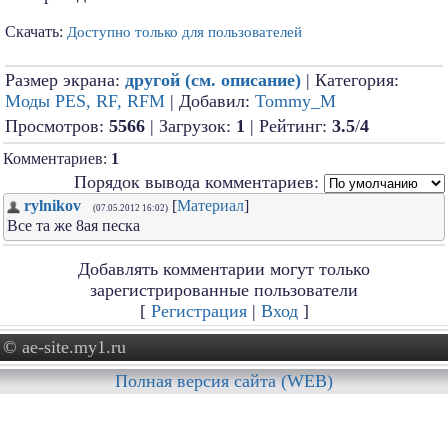
Скачать:
Доступно только для пользователей
Размер экрана:
другой (см. описание)
| Категория:
Моды PES, RF, RFM
| Добавил:
Tommy_M
Просмотров:
5566
| Загрузок:
1
| Рейтинг:
3.5
/
4
Комментариев:
1
Порядок вывода комментариев:
rylnikov
[
Материал
]
(07.05.2012 16:02)
Все та же 8ая песка
Добавлять комментарии могут только
зарегистрированные пользователи
[
Регистрация
|
Вход
]
© ae-site.my1.ru
Полная версия сайта (WEB)